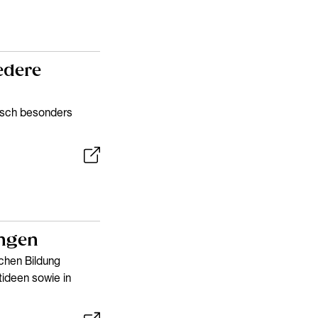
edere
lisch besonders
ingen
schen Bildung
tideen sowie in