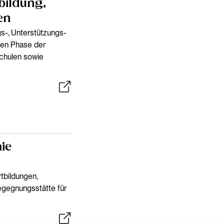
tbildung,
en
gs-, Unterstützungs-
tten Phase der
chulen sowie
ie
tbildungen,
egegnungsstätte für