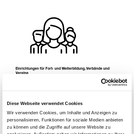
Einrichtungen für Fort- und Weiterbildung, Verbände und
Vereine
TheaterPädagogikZentrum
Baden-Württemberg
Diese Webseite verwendet Cookies
Das TheaterPädagogikZentrum Baden-
Württemberg bietet Weiterbildungen zu
Wir verwenden Cookies, um Inhalte und Anzeigen zu
Spielleiter:innen und Theaterpädagog:innen an und
personalisieren, Funktionen für soziale Medien anbieten
ist Ansprech- und Kooperationspartner in Sachen
zu können und die Zugriffe auf unsere Website zu
Kultur sowie ein Netzwerk für Menschen, die