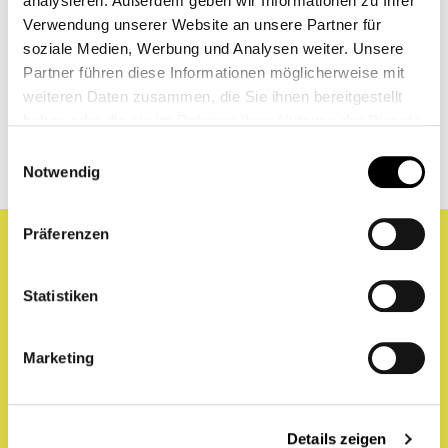
analysieren. Außerdem geben wir Informationen zu Ihrer
theaterpädagogisch arbeiten.
Verwendung unserer Website an unsere Partner für
soziale Medien, Werbung und Analysen weiter. Unsere
Partner führen diese Informationen möglicherweise mit
weiteren Daten zusammen, die Sie ihnen bereitgestellt
haben oder die sie im Rahmen Ihrer Nutzung der Dienste
gesammelt haben.
Einwilligungsauswahl
Notwendig
Präferenzen
Statistiken
Marketing
Details zeigen