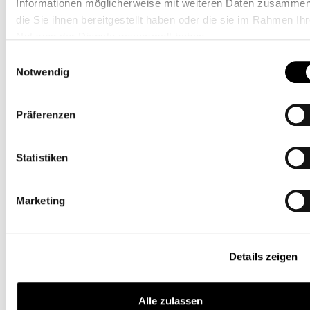
Informationen möglicherweise mit weiteren Daten zusammen
die Sie ihnen bereitgestellt haben oder die sie im Rahmen Ihr
Nutzung der Dienste gesammelt haben.
Masterstudiengänge
Einwilligungsauswahl
Notwendig
Inszenierung der Künste und
der Medien (M. A.)
Präferenzen
Der Masterstudiengang an der Universität
Hildesheim lehrt die Vielfalt gegenwärtiger
Inszenierungspraktiken. Das Studium zeichnet
Statistiken
sich durch eine Verschränkung von theoretisch-
wissenschaftlichen und künstlerisch-praktischen
Marketing
Arbeits-, Lehr- und Forschungsfeldern aus.
Details zeigen
Alle zulassen