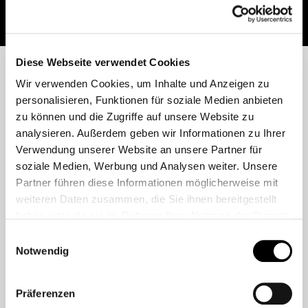
Diese Webseite verwendet Cookies
Wir verwenden Cookies, um Inhalte und Anzeigen zu
personalisieren, Funktionen für soziale Medien anbieten
Projekt
zu können und die Zugriffe auf unsere Website zu
analysieren. Außerdem geben wir Informationen zu Ihrer
Verwendung unserer Website an unsere Partner für
rÜBERBLICK – Kulturaustausch
soziale Medien, Werbung und Analysen weiter. Unsere
Partner führen diese Informationen möglicherweise mit
„rÜBERBLICK“ ist ein Projekt der Landesverbände
weiteren Daten zusammen, die Sie ihnen bereitgestellt
Freier Theater Mecklenburg-Vorpommern und
haben oder die sie im Rahmen Ihrer Nutzung der Dienste
Saarland, die in performativen Austauschformaten die
gesammelt haben.
Möglichkeiten der Weiterentwicklung ihrer
Einwilligungsauswahl
Notwendig
Verbandsarbeit im Hinblick auf Struktur, Kulturpolitik
und Spielorte erkunden.
Präferenzen