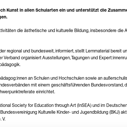
ach Kunst in allen Schularten ein und unterstützt die Zusamm
gen.
ivitäten die ästhetische und kulturelle Bildung, insbesondere die
er regional und bundesweit, informiert, stellt Lernmaterial bereit
er Verband organisiert Ausstellungen, Tagungen und Expert:innenr
pädagogik.
tpädagog:innen an Schulen und Hochschulen sowie an außerschulisc
 Landesverbänden mit einem geschäftsführenden Bundesvorstand, d
werpunktreferate einrichtet.
tional Society for Education through Art (InSEA) und im Deutschen K
 Bundesvereinigung Kulturelle Kinder- und Jugendbildung (BKJ) akti
 V.