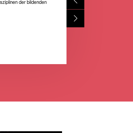
sziplinen der bildenden
assen.
sziplinen der bildenden