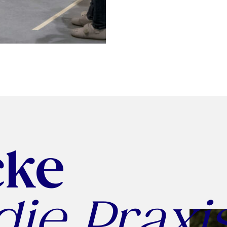
cke
die Praxi