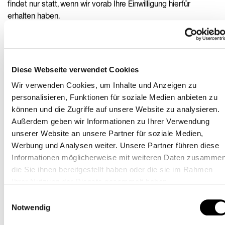
findet nur statt, wenn wir vorab Ihre Einwilligung hierfür
erhalten haben.
Sofern eine Übermittlung personenbezogener Daten in
Drittländer (wie z. B. die USA) stattfindet, verweisen wir, auch
im Hinblick auf die ggf. damit einhergehenden Risiken, auf
Diese Webseite verwendet Cookies
Ziffer 6 („Datenübermittlung in Drittländer“). Wir teilen Ihnen
Wir verwenden Cookies, um Inhalte und Anzeigen zu
mit, wenn für das betreffende Drittland ein
personalisieren, Funktionen für soziale Medien anbieten zu
Angemessenheitsbeschluss existiert oder für die Nutzung
können und die Zugriffe auf unsere Website zu analysieren.
bestimmter Tools Standardvertragsklauseln oder andere
Außerdem geben wir Informationen zu Ihrer Verwendung
Garantien abgeschlossen wurden. Wenn Sie Ihre Einwilligung
unserer Website an unsere Partner für soziale Medien,
zur Nutzung bestimmter Tools und in die damit
Werbung und Analysen weiter. Unsere Partner führen diese
einhergehende Übermittlung Ihrer personenbezogenen
Informationen möglicherweise mit weiteren Daten zusammen
Daten in Drittländer gegeben haben, übermitteln wir die bei
die Sie ihnen bereitgestellt haben oder die sie im Rahmen
der Nutzung der Tools verarbeiteten Daten (auch) auf
Ihrer Nutzung der Dienste gesammelt haben.
Grundlage dieser Einwilligung gemäß Art. 49 Abs. 1 lit. a
DSGVO in Drittländer.
Einwilligungsauswahl
Notwendig