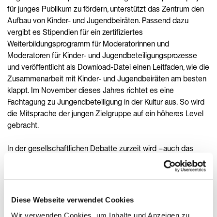
für junges Publikum zu fördern, unterstützt das Zentrum den
Aufbau von Kinder- und Jugendbeiräten. Passend dazu
vergibt es Stipendien für ein zertifiziertes
Weiterbildungsprogramm für Moderatorinnen und
Moderatoren für Kinder- und Jugendbeteiligungsprozesse
und veröffentlicht als Download-Datei einen Leitfaden, wie die
Zusammenarbeit mit Kinder- und Jugendbeiräten am besten
klappt. Im November dieses Jahres richtet es eine
Fachtagung zu Jungendbeteiligung in der Kultur aus. So wird
die Mitsprache der jungen Zielgruppe auf ein höheres Level
gebracht.
In der gesellschaftlichen Debatte zurzeit wird – auch das
beobachte ich mit Sorge – auch die Kunstfreiheit selbst
immer wieder thematisiert. Nur mit dem ganz grundsätzlichen
Anspruch von Freiheit kann Kunst entstehen und kann im
Gegenzug Künstlerisches unsere Wahrnehmung und unsere
Diese Webseite verwendet Cookies
individuelle und kollektive Erfahrungswelt weiten. Diese
Wir verwenden Cookies, um Inhalte und Anzeigen zu