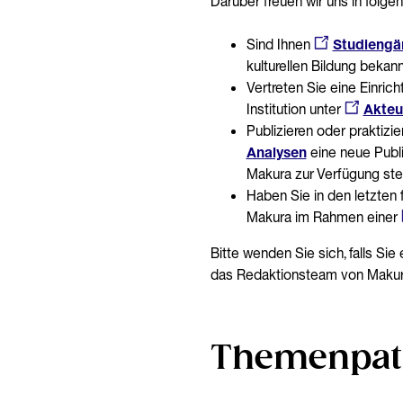
Darüber freuen wir uns in folgen
Sind Ihnen
Studiengä
kulturellen Bildung bekann
Vertreten Sie eine Einric
Institution unter
Akteu
Publizieren oder praktizi
Analysen
eine neue Publik
Makura zur Verfügung ste
Haben Sie in den letzten f
Makura im Rahmen einer
Bitte wenden Sie sich, falls S
das Redaktionstea
Themenpat: