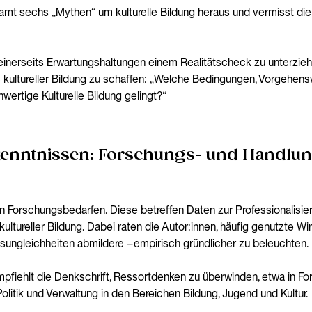
samt sechs „Mythen“ um kulturelle Bildung heraus und vermisst 
, einerseits Erwartungshaltungen einem Realitätscheck zu unterzie
s kultureller Bildung zu schaffen: „Welche Bedingungen, Vorgehe
hwertige Kulturelle Bildung gelingt?“
enntnissen: Forschungs- und Handlung
an Forschungsbedarfen. Diese betreffen Daten zur Professionalisi
kultureller Bildung. Dabei raten die Autor:innen, häufig genutzte 
gsungleichheiten abmildere – empirisch gründlicher zu beleuchten.
mpfiehlt die Denkschrift, Ressortdenken zu überwinden, etwa in F
itik und Verwaltung in den Bereichen Bildung, Jugend und Kultur.