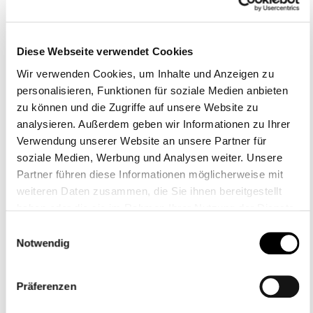
Rechtsanspruch auf Ganztagsbetreuung im Grundschulalter“
nimmt der Rat für Kulturelle Bildung Stellung zu dem
bildungspolitischen Ziel.
Diese Webseite verwendet Cookies
Wir verwenden Cookies, um Inhalte und Anzeigen zu
personalisieren, Funktionen für soziale Medien anbieten
Chancen des Ganztags für kulturelle
zu können und die Zugriffe auf unsere Website zu
Teilhabe nutzen
analysieren. Außerdem geben wir Informationen zu Ihrer
Verwendung unserer Website an unsere Partner für
Die Autor:innen begrüßen den politischen Vorstoß und sehen
soziale Medien, Werbung und Analysen weiter. Unsere
darin gute Chancen, kulturelle Bildung als Bestandteil der
Partner führen diese Informationen möglicherweise mit
schulischen Bildung zu sichern und auszubauen und somit
weiteren Daten zusammen, die Sie ihnen bereitgestellt
weitere Chancen für kulturelle Teilhabe zu schaffen.
haben oder die sie im Rahmen Ihrer Nutzung der Dienste
gesammelt haben.
Einwilligungsauswahl
Damit diese Chancen genutzt werden, fordern sie, dass
Notwendig
Grundschulkindern, die im Ganztag betreut werden, ein
breites Angebot kultureller Bildung zur Verfügung steht. In
folgenden Bereichen benennt das Papier Handlungsbedarfe:
Präferenzen