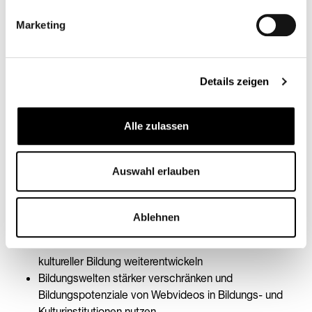
Interessen. Besonders hohes Anregungspotenzial weisen
Videos zu Tanz und Gaming auf. Hier zeigen sich ausgeprägte
Marketing
geschlechterspezifische Präferenzen.
Details zeigen
Potenzial für kulturelle Bildung
Alle zulassen
Der Rat für Kulturelle Bildung spricht unter anderem folgende
Empfehlungen für die Politik und (kultur-)pädagogische Praxis
aus:
Auswahl erlauben
Digitalisierung als Aufgabe und Gegenstand der
kulturellen Bildung verstehen
Ablehnen
Das Aktivierungspotenzial audiovisueller Medien für
kulturelle Teilhabe nutzen und Formate und Inhalte
kultureller Bildung weiterentwickeln
Bildungswelten stärker verschränken und
Bildungspotenziale von Webvideos in Bildungs- und
Kulturinstitutionen nutzen