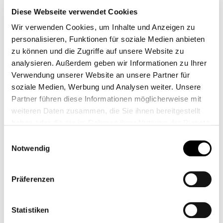
auch Filmtrailer, Serien und Cartoons werden gern gesehen.
Diese Webseite verwendet Cookies
Formate, die zur Inspiration kreativer Aktivitäten wie Tutorials
Wir verwenden Cookies, um Inhalte und Anzeigen zu
dienen, werden vor allem im Bereich Film und Foto (17
personalisieren, Funktionen für soziale Medien anbieten
Prozent), Musik (16 Prozent), Tanz sowie Gestaltung (jeweils
zu können und die Zugriffe auf unsere Website zu
ca. 14 Prozent) angeschaut.
analysieren. Außerdem geben wir Informationen zu Ihrer
Verwendung unserer Website an unsere Partner für
soziale Medien, Werbung und Analysen weiter. Unsere
Videos zu Gaming und Tanz
Partner führen diese Informationen möglicherweise mit
regen zum Mitmachen an
weiteren Daten zusammen, die Sie ihnen bereitgestellt
haben oder die sie im Rahmen Ihrer Nutzung der Dienste
gesammelt haben.
Einwilligungsauswahl
Das interaktive Potenzial von YouTube zeigt sich auch darin,
Notwendig
dass es für die wenigsten jungen YouTube-Nutzer:innen beim
Anschauen von Videos bleibt. Fast 90 Prozent nutzen die
Plattform, um Videos mit Freund:innen zu besprechen oder zu
Präferenzen
teilen, 22 Prozent erstellen selbst Videos und 15 Prozent
laden Videos bei YouTube hoch. Zudem finden Jugendliche
Statistiken
dort Inspiration für eigene kulturelle Aktivitäten und