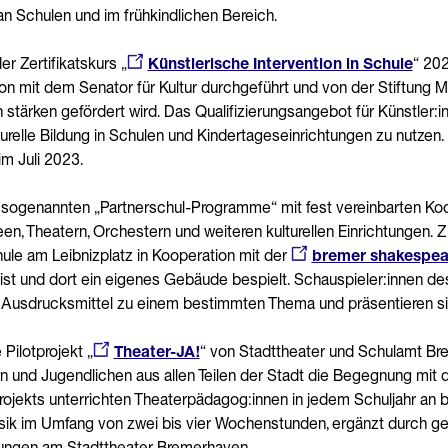
n Schulen und im frühkindlichen Bereich.
der Zertifikatskurs „
Künstlerische Intervention in Schule
“ 202
ion mit dem Senator für Kultur durchgeführt und von der Stiftung
ärken gefördert wird. Das Qualifizierungsangebot für Künstler:inn
turelle Bildung in Schulen und Kindertageseinrichtungen zu nutzen.
im Juli 2023.
die sogenannten „Partnerschul-Programme“ mit fest vereinbarten K
een, Theatern, Orchestern und weiteren kulturellen Einrichtungen. 
le am Leibnizplatz in Kooperation mit der
bremer shakespe
t und dort ein eigenes Gebäude bespielt. Schauspieler:innen de
e Ausdrucksmittel zu einem bestimmten Thema und präsentieren si
ilotprojekt „
Theater-JA!
“ von Stadttheater und Schulamt Br
dern und Jugendlichen aus allen Teilen der Stadt die Begegnung mit
ojekts unterrichten Theaterpädagog:innen in jedem Schuljahr an 
sik im Umfang von zwei bis vier Wochenstunden, ergänzt durch 
rungen am Stadttheater Bremerhaven.