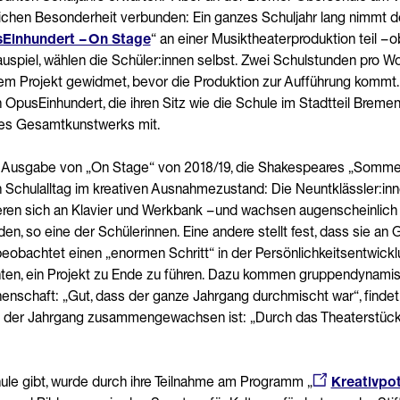
lichen Besonderheit verbunden: Ein ganzes Schuljahr lang nimmt 
Einhundert – On Stage
“ an einer Musiktheaterproduktion teil – 
uspiel, wählen die Schüler:innen selbst. Zwei Schulstunden pro W
em Projekt gewidmet, bevor die Produktion zur Aufführung kommt.
n OpusEinhundert, die ihren Sitz wie die Schule im Stadtteil Bremen
des Gesamtkunstwerks mit.
 Ausgabe von „On Stage“ von 2018/19, die Shakespeares „Somme
en Schulalltag im kreativen Ausnahmezustand: Die Neuntklässler:i
eren sich an Klavier und Werkbank – und wachsen augenscheinlich 
en, so eine der Schülerinnen. Eine andere stellt fest, dass sie 
beobachtet einen „enormen Schritt“ in der Persönlichkeitsentwicklu
en, ein Projekt zu Ende zu führen. Dazu kommen gruppendynamisc
schaft: „Gut, dass der ganze Jahrgang durchmischt war“, findet 
ass der Jahrgang zusammengewachsen ist: „Durch das Theaterstück
le gibt, wurde durch ihre Teilnahme am Programm „
Kreativpo