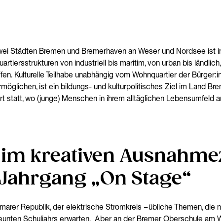
i Städten Bremen und Bremerhaven an Weser und Nordsee ist in sei
rtiersstrukturen von industriell bis maritim, von urban bis ländlich
ffen. Kulturelle Teilhabe unabhängig vom Wohnquartier der Bürger:i
öglichen, ist ein bildungs- und kulturpolitisches Ziel im Land Br
rt statt, wo (junge) Menschen in ihrem alltäglichen Lebensumfeld an
g im kreativen Ausnahme
 Jahrgang „On Stage“
arer Republik, der elektrische Stromkreis – übliche Themen, die n
neunten Schuljahrs erwarten. Aber an der Bremer Oberschule am Walle