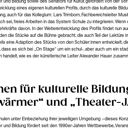
der und Bildung sowie des Senators für Kultur, gefördert von der St
klung eines eigenen kulturellen Profils, durch das kulturelle Bild
ng, auch für das Kollegium: Lars Trimborn, Fachbereichsleiter Mus
fach sei, freies Arbeiten in das System Schule zu integrieren. Wenn
Lehrkräfte davon. In der Weiterentwicklung des Profils findet nun 
den die Stücke auf die Bühne gebracht, die auch Teil der Lektüre 
ils eine Adaption des Stücks von den Schüler:innen entwickelt, di
 dass es sich bei „On Stage“ um ein schul-, aber auch um ein sta
 handelt, wie es der künstlerische Leiter Alexander Hauer zusamm
en für kulturelle Bildun
wärmer“ und „Theater-J
chulen unter Einbeziehung ihrer jeweiligen Umgebung – dieses Konze
er und Bildung fördert seit den 1990er-Jahren Wettbewerbe, Veran