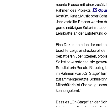
neunte Klasse mit einer zusätz
Rahmen des Projekts „
Opus
Kostüm, Kunst, Musik oder Scha
Jahr verteilte Proben werden d
gemeinnützigen Kulturinstitutio
Lehrkräfte an der Entstehung 
Eine Dokumentation der ersten
brachte, zeigt eindrucksvoll d
debattieren über Szenen, probi
Selbstbewusster sei sie geword
Schulleiterin Renate Riebeling 
im Rahmen von „On Stage“ lernt
zusammengesetzte Schüler:innen
Mitschülerin ist überzeugt, d
kennengelernt.“
Dass es „On Stage“ an der Schu