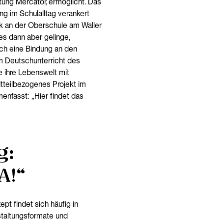
iftung Mercator, ermöglicht. Das
ung im Schulalltag verankert
ik an der Oberschule am Waller
 es dann aber gelinge,
auch eine Bindung an den
im Deutschunterricht des
e ihre Lebenswelt mit
dtteilbezogenes Projekt im
enfasst: „Hier findet das
g:
A!“
pt findet sich häufig in
staltungsformate und