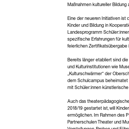
Maßnahmen kultureller Bildung a
Eine der neueren Initiativen ist 
Kinder und Bildung in Kooperat
Landesprogramm Schüler:innen st
spezifische Erfahrungen für kul
feierlichen Zertifikatsübergabe 
Bereits länger etabliert sind 
und Kulturinstitutionen wie Mus
„Kulturschwärmer“ der Oberschu
dem Schulcampus beheimatet is
mit Schüler:innen künstlerisch
Auch das theaterpädagogische P
2018/19 gestartet ist, will Kin
ermöglichen. Im Rahmen des Pr
Partnerschulen Theater und Mu
Vorstellungen, Proben und Füh