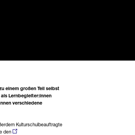
u einem großen Teil selbst
als Lernbegleiter:innen
:innen verschiedene
außerdem Kulturschulbeauftragte
ie den