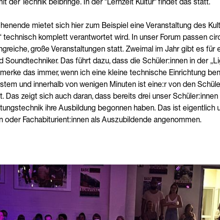
der Technik beibringe. In der "Lernzeit Kultur" findet das statt.
enende mietet sich hier zum Beispiel eine Veranstaltung des Kult
 technisch komplett verantwortet wird. In unser Forum passen cir
greiche, große Veranstaltungen statt. Zweimal im Jahr gibt es fü
d Soundtechniker. Das führt dazu, dass die Schüler:innen in der „
ch merke das immer, wenn ich eine kleine technische Einrichtung ben
ystem und innerhalb von wenigen Minuten ist eine:r von den Schüle
t. Das zeigt sich auch daran, dass bereits drei unser Schüler:innen
ltungstechnik ihre Ausbildung begonnen haben. Das ist eigentlich 
 oder Fachabiturient:innen als Auszubildende angenommen.