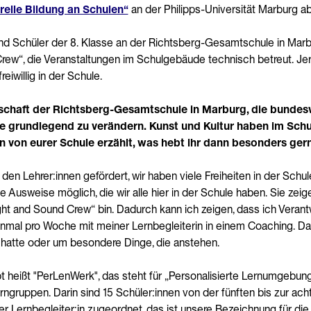
relle Bildung an Schulen“
an der Philipps-Universität Marburg ab
 und Schüler der 8. Klasse an der Richtsberg-Gesamtschule in Marb
Crew“, die Veranstaltungen im Schulgebäude technisch betreut. Je
iwillig in der Schule.
nschaft der Richtsberg-Gesamtschule in Marburg, die bundesw
ule grundlegend zu verändern. Kunst und Kultur haben im Sch
n von eurer Schule erzählt, was hebt ihr dann besonders ger
en Lehrer:innen gefördert, wir haben viele Freiheiten in der Schul
Ausweise möglich, die wir alle hier in der Schule haben. Sie zeigen
Light and Sound Crew“ bin. Dadurch kann ich zeigen, dass ich Ver
einmal pro Woche mit meiner Lernbegleiterin in einem Coaching. D
 hatte oder um besondere Dinge, die anstehen.
 heißt "PerLenWerk", das steht für „Personalisierte Lernumgebun
ngruppen. Darin sind 15 Schüler:innen von der fünften bis zur ach
r Lernbegleiter:in zugeordnet, das ist unsere Bezeichnung für die L