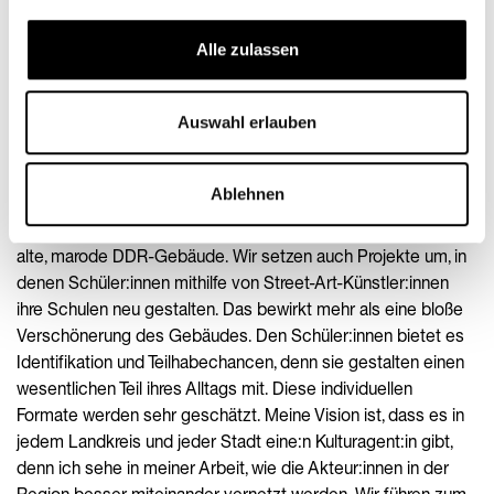
retten. Mehr Mittel für unsere qualitativen Kulturprojekte sind
wichtig, besonders Schulen im ländlichen Raum müssen
Alle zulassen
stärker finanziell unterstützt werden. Die Schulen sehen, was
die Projekte bei ihren Schüler:innen bewirken, was das für
Auswahl erlauben
eine Bereicherung in ihrem Schulalltag ist. Wir achten bei der
Konzeption der Angebote zudem darauf, diese passgenau
und individuell zu gestalten. Dabei gehen wir auf die Bedarfe
Ablehnen
der Schulen ein. Ein simples Beispiel ist die Gestaltung von
Schulfassaden und -höfen. Viele Schulen in der Region sind
alte, marode DDR-Gebäude. Wir setzen auch Projekte um, in
denen Schüler:innen mithilfe von Street-Art-Künstler:innen
ihre Schulen neu gestalten. Das bewirkt mehr als eine bloße
Verschönerung des Gebäudes. Den Schüler:innen bietet es
Identifikation und Teilhabechancen, denn sie gestalten einen
wesentlichen Teil ihres Alltags mit. Diese individuellen
Formate werden sehr geschätzt. Meine Vision ist, dass es in
jedem Landkreis und jeder Stadt eine:n Kulturagent:in gibt,
denn ich sehe in meiner Arbeit, wie die Akteur:innen in der