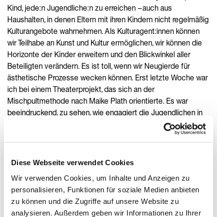
Kind, jede:n Jugendliche:n zu erreichen – auch aus
Haushalten, in denen Eltern mit ihren Kindern nicht regelmäßig
Kulturangebote wahrnehmen. Als Kulturagent:innen können
wir Teilhabe an Kunst und Kultur ermöglichen, wir können die
Horizonte der Kinder erweitern und den Blickwinkel aller
Beteiligten verändern. Es ist toll, wenn wir Neugierde für
ästhetische Prozesse wecken können. Erst letzte Woche war
ich bei einem Theaterprojekt, das sich an der
Mischpultmethode nach Maike Plath orientierte. Es war
beeindruckend, zu sehen, wie engagiert die Jugendlichen in
dem Projekt dabei waren. Sie stecken meist in den
fremdbestimmten schulischen Prozessen drin und sehen
Schule als Verpflichtung. In diesem Theaterprojekt waren sie
seit dem ersten Tag voll dabei und werden dieses Erlebnis
Diese Webseite verwendet Cookies
nie vergessen. Meine Arbeit gibt mir die Möglichkeit,
Wir verwenden Cookies, um Inhalte und Anzeigen zu
besondere Erlebnisse für die Kinder zu schaffen und im
personalisieren, Funktionen für soziale Medien anbieten
besten Fall ungeahnte Talente zu entdecken, die Kinder über
zu können und die Zugriffe auf unsere Website zu
sich hinauswachsen zu lassen. Das Schönste an meinem
analysieren. Außerdem geben wir Informationen zu Ihrer