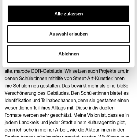
retten. Mehr Mittel für unsere qualitativen Kulturprojekte sind
wichtig, besonders Schulen im ländlichen Raum müssen
Alle zulassen
stärker finanziell unterstützt werden. Die Schulen sehen, was
die Projekte bei ihren Schüler:innen bewirken, was das für
Auswahl erlauben
eine Bereicherung in ihrem Schulalltag ist. Wir achten bei der
Konzeption der Angebote zudem darauf, diese passgenau
und individuell zu gestalten. Dabei gehen wir auf die Bedarfe
Ablehnen
der Schulen ein. Ein simples Beispiel ist die Gestaltung von
Schulfassaden und -höfen. Viele Schulen in der Region sind
alte, marode DDR-Gebäude. Wir setzen auch Projekte um, in
denen Schüler:innen mithilfe von Street-Art-Künstler:innen
ihre Schulen neu gestalten. Das bewirkt mehr als eine bloße
Verschönerung des Gebäudes. Den Schüler:innen bietet es
Identifikation und Teilhabechancen, denn sie gestalten einen
wesentlichen Teil ihres Alltags mit. Diese individuellen
Formate werden sehr geschätzt. Meine Vision ist, dass es in
jedem Landkreis und jeder Stadt eine:n Kulturagent:in gibt,
denn ich sehe in meiner Arbeit, wie die Akteur:innen in der