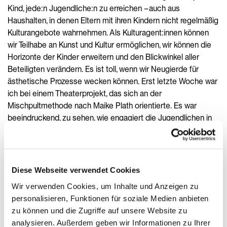
Kind, jede:n Jugendliche:n zu erreichen – auch aus
Haushalten, in denen Eltern mit ihren Kindern nicht regelmäßig
Kulturangebote wahrnehmen. Als Kulturagent:innen können
wir Teilhabe an Kunst und Kultur ermöglichen, wir können die
Horizonte der Kinder erweitern und den Blickwinkel aller
Beteiligten verändern. Es ist toll, wenn wir Neugierde für
ästhetische Prozesse wecken können. Erst letzte Woche war
ich bei einem Theaterprojekt, das sich an der
Mischpultmethode nach Maike Plath orientierte. Es war
beeindruckend, zu sehen, wie engagiert die Jugendlichen in
dem Projekt dabei waren. Sie stecken meist in den
fremdbestimmten schulischen Prozessen drin und sehen
Schule als Verpflichtung. In diesem Theaterprojekt waren sie
seit dem ersten Tag voll dabei und werden dieses Erlebnis
Diese Webseite verwendet Cookies
nie vergessen. Meine Arbeit gibt mir die Möglichkeit,
Wir verwenden Cookies, um Inhalte und Anzeigen zu
besondere Erlebnisse für die Kinder zu schaffen und im
personalisieren, Funktionen für soziale Medien anbieten
besten Fall ungeahnte Talente zu entdecken, die Kinder über
zu können und die Zugriffe auf unsere Website zu
sich hinauswachsen zu lassen. Das Schönste an meinem
analysieren. Außerdem geben wir Informationen zu Ihrer